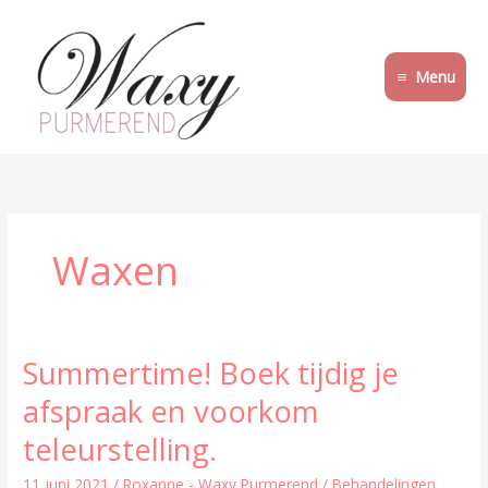
Ga
naar
de
Menu
inhoud
Waxen
Summertime! Boek tijdig je
Summertime!
Boek
afspraak en voorkom
tijdig
je
teleurstelling.
afspraak
en
11 juni 2021
/
Roxanne - Waxy Purmerend
/
Behandelingen