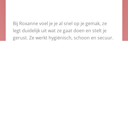
Bij Roxanne voel je je al snel op je gemak, ze
legt duidelijk uit wat ze gaat doen en stelt je
gerust. Ze werkt hygiënisch, schoon en secuur.
Bovendien is er ook nog tijd voor een gezellig
praatje tijdens de behandeling. Ik vind Roxanne
van Waxy Purmerend echt een aanrader!
Nicole B.
Google Review