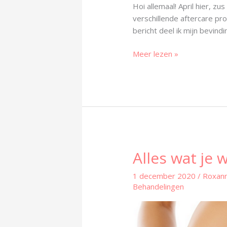
Hoi allemaal! April hier, zu
verschillende aftercare pr
bericht deel ik mijn bevind
Meer lezen »
Alles wat je 
Alles
wat
1 december 2020
/
Roxan
je
Behandelingen
wilt
weten
over
Vajacials