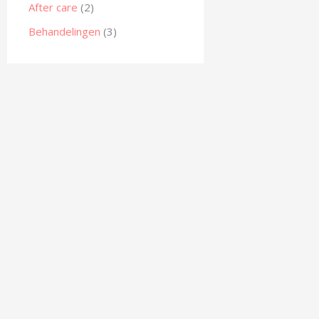
After care
(2)
Behandelingen
(3)