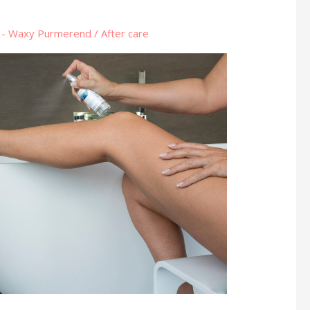
l - Waxy Purmerend
/
After care