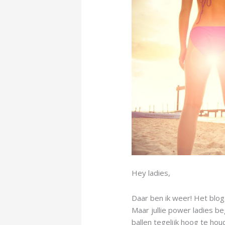
teleurstelling.
Hey ladies,
Daar ben ik weer! Het blog
Maar jullie power ladies b
ballen tegelijk hoog te houd