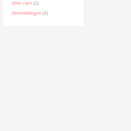
After care
(2)
Behandelingen
(3)