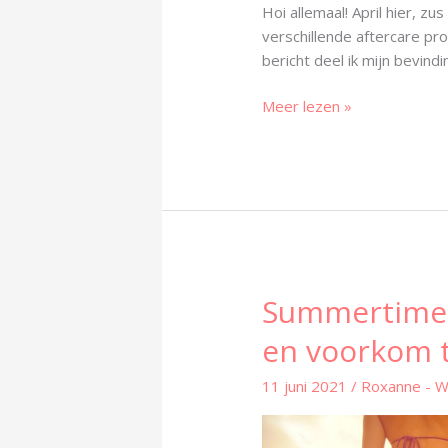
Hoi allemaal! April hier, zu
verschillende aftercare pr
bericht deel ik mijn bevind
Meer lezen »
Summertime! 
Summertime!
Boek
en voorkom t
tijdig
je
11 juni 2021
/
Roxanne - 
afspraak
en
voorkom