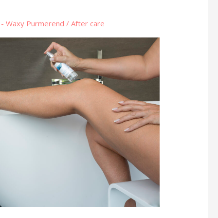
l - Waxy Purmerend
/
After care