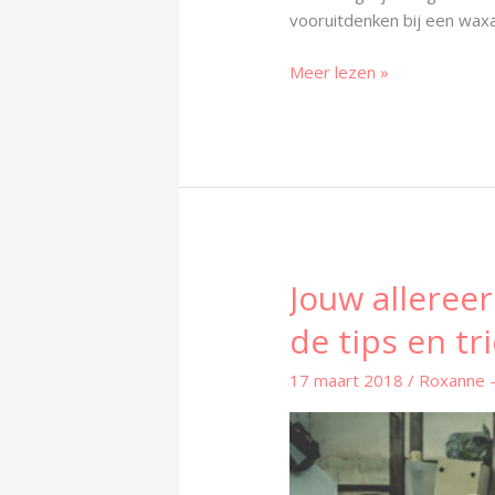
vooruitdenken bij een waxa
Meer lezen »
Jouw alleree
Jouw
allereerste
de tips en tri
waxafspraak?
Lees
17 maart 2018
/
Roxanne 
de
tips
en
tricks.