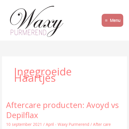
Ga
naar
de
Menu
inhoud
Ingegroeide
Haartjes
Aftercare producten: Avoyd vs
Aftercare
producten:
Depilflax
Avoyd
vs
10 september 2021
/
April - Waxy Purmerend
/
After care
Depilflax