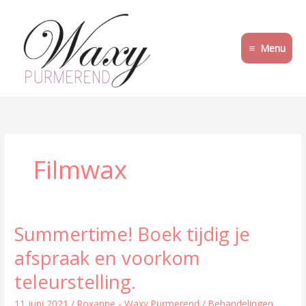
Ga
naar
de
Menu
inhoud
Filmwax
Summertime! Boek tijdig je
Summertime!
Boek
afspraak en voorkom
tijdig
je
teleurstelling.
afspraak
en
11 juni 2021
/
Roxanne - Waxy Purmerend
/
Behandelingen