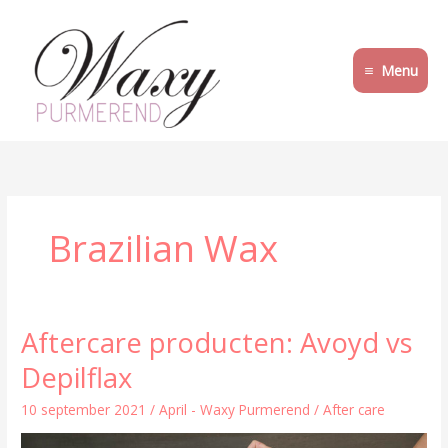
Ga
naar
de
Menu
inhoud
Brazilian Wax
Aftercare producten: Avoyd vs
Aftercare
producten:
Depilflax
Avoyd
vs
10 september 2021
/
April - Waxy Purmerend
/
After care
Depilflax