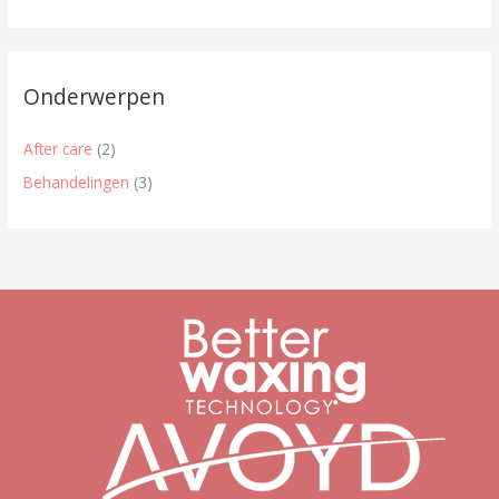
Onderwerpen
After care
(2)
Behandelingen
(3)