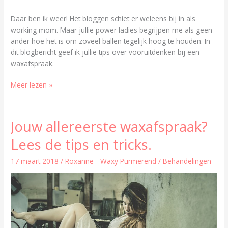
Daar ben ik weer! Het bloggen schiet er weleens bij in als
working mom. Maar jullie power ladies begrijpen me als geen
ander hoe het is om zoveel ballen tegelijk hoog te houden. In
dit blogbericht geef ik jullie tips over vooruitdenken bij een
waxafspraak.
Meer lezen »
Jouw allereerste waxafspraak?
Jouw
allereerste
Lees de tips en tricks.
waxafspraak?
Lees
17 maart 2018
/
Roxanne - Waxy Purmerend
/
Behandelingen
de
tips
en
tricks.