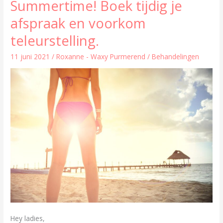
Summertime! Boek tijdig je
Summertime!
Boek
afspraak en voorkom
tijdig
je
teleurstelling.
afspraak
en
11 juni 2021
/
Roxanne - Waxy Purmerend
/
Behandelingen
voorkom
teleurstelling.
Hey ladies,