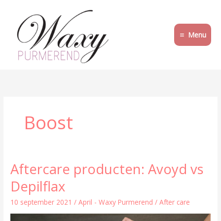
Ga
naar
de
Menu
inhoud
Boost
Aftercare producten: Avoyd vs
Aftercare
producten:
Depilflax
Avoyd
vs
10 september 2021
/
April - Waxy Purmerend
/
After care
Depilflax